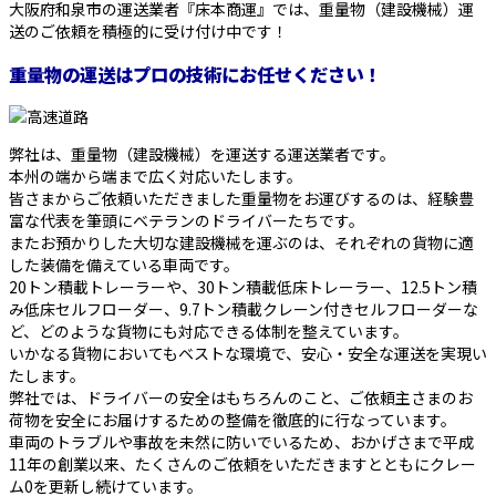
大阪府和泉市の運送業者『床本商運』では、重量物（建設機械）運
送のご依頼を積極的に受け付け中です！
重量物の運送はプロの技術にお任せください！
弊社は、重量物（建設機械）を運送する運送業者です。
本州の端から端まで広く対応いたします。
皆さまからご依頼いただきました重量物をお運びするのは、経験豊
富な代表を筆頭にベテランのドライバーたちです。
またお預かりした大切な建設機械を運ぶのは、それぞれの貨物に適
した装備を備えている車両です。
20トン積載トレーラーや、30トン積載低床トレーラー、12.5トン積
み低床セルフローダー、9.7トン積載クレーン付きセルフローダーな
ど、どのような貨物にも対応できる体制を整えています。
いかなる貨物においてもベストな環境で、安心・安全な運送を実現い
たします。
弊社では、ドライバーの安全はもちろんのこと、ご依頼主さまのお
荷物を安全にお届けするための整備を徹底的に行なっています。
車両のトラブルや事故を未然に防いでいるため、おかげさまで平成
11年の創業以来、たくさんのご依頼をいただきますとともにクレー
ム0を更新し続けています。